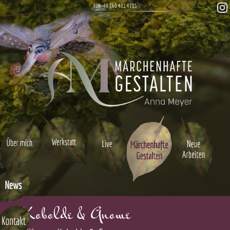
FON +49 160 401 4105
Kobolde & Gnome